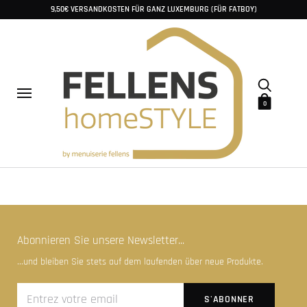
9,50€ VERSANDKOSTEN FÜR GANZ LUXEMBURG (FÜR FATBOY)
0
Abonnieren Sie unsere Newsletter...
...und bleiben Sie stets auf dem laufenden über neue Produkte.