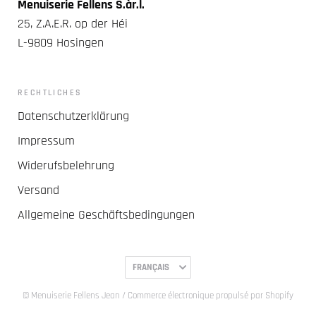
Menuiserie Fellens S.àr.l.
25, Z.A.E.R. op der Héi
L-9809 Hosingen
RECHTLICHES
Datenschutzerklärung
Impressum
Widerufsbelehrung
Versand
Allgemeine Geschäftsbedingungen
Langue
FRANÇAIS
© Menuiserie Fellens Jean
/ Commerce électronique propulsé par Shopify